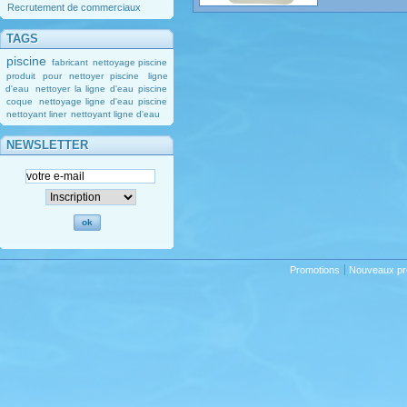
Recrutement de commerciaux
TAGS
piscine
fabricant
nettoyage piscine
produit pour nettoyer piscine
ligne
d'eau
nettoyer la ligne d'eau piscine
coque
nettoyage ligne d'eau piscine
nettoyant liner
nettoyant ligne d'eau
NEWSLETTER
Promotions
Nouveaux pr