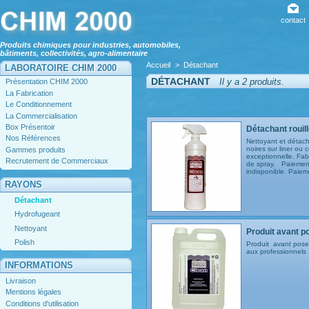
contact
Produits chimiques pour industries, automobiles,
bâtiments, collectivités, agro-alimentaire
Accueil
>
Détachant
LABORATOIRE CHIM 2000
DÉTACHANT
Il y a 2 produits.
Présentation CHIM 2000
La Fabrication
Le Conditionnement
La Commercialisation
Box Présentoir
Détachant rouille
Nos Références
Nettoyant et détacha
noires sur liner ou 
Gammes produits
exceptionnelle. Fabr
Recrutement de Commerciaux
de spray. Paiemen
indisponible. P
RAYONS
Détachant
Hydrofugeant
Nettoyant
Produit avant p
Polish
Produit avant pose 
aux professionnels .
INFORMATIONS
Livraison
Mentions légales
Conditions d'utilisation