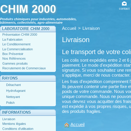
contact
Produits chimiques pour industries, automobiles,
bâtiments, collectivités, agro-alimentaire
Accueil
>
Livraison
LABORATOIRE CHIM 2000
Présentation CHIM 2000
Livraison
La Fabrication
Le Conditionnement
La Commercialisation
Le transport de votre col
Box Présentoir
Nos Références
Les colis sont expédiés entre 2 et 6
Gammes produits
paiement. Le mode d'expédition stan
Recrutement de Commerciaux
signature. Si vous souhaitez une re
s'applique, merci de nous contacter.
RAYONS
Les frais d'expédition comprennent l
Détachant
Ils peuvent contenir une partie fixe e
poids de votre commande. Nous vou
Hydrofugeant
unique commande. Nous ne pouvons
Nettoyant
vous devrez vous acquitter des frais
Polish
est expédié à vos propres risques, un
des produits fragiles.
INFORMATIONS
Livraison
Accueil
Mentions légales
Conditions d'utilisation