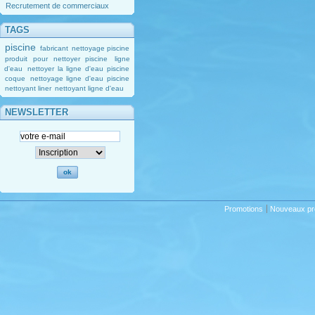
Recrutement de commerciaux
TAGS
piscine
fabricant
nettoyage piscine
produit pour nettoyer piscine
ligne
d'eau
nettoyer la ligne d'eau piscine
coque
nettoyage ligne d'eau piscine
nettoyant liner
nettoyant ligne d'eau
NEWSLETTER
Promotions
Nouveaux pr