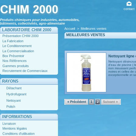
contact
Produits chimiques pour industries, automobiles,
bâtiments, collectivités, agro-alimentaire
Accueil
>
Meilleures ventes
LABORATOIRE CHIM 2000
MEILLEURES VENTES
Présentation CHIM 2000
La Fabrication
Le Conditionnement
La Commercialisation
Box Présentoir
Nettoyant ligne d
Nos Références
Nettoyant désincrus
d'eau de piscine ( l
Gammes produits
non moussant perfo
Recrutement de Commerciaux
noires et celles de 
exceptionnelle et sa
RAYONS
Détachant
Hydrofugeant
Nettoyant
« Précédent
1
2
Suivant »
Polish
INFORMATIONS
Livraison
Mentions légales
Conditions d'utilisation