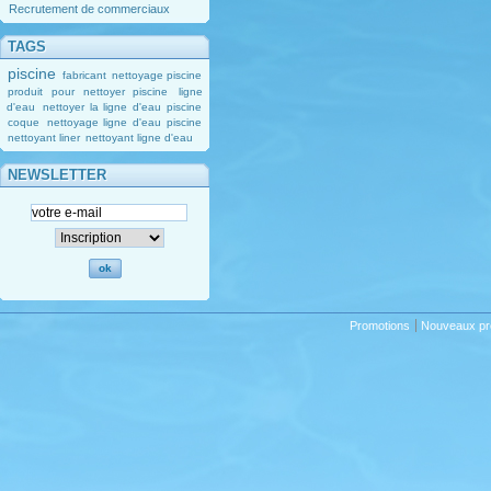
Recrutement de commerciaux
TAGS
piscine
fabricant
nettoyage piscine
produit pour nettoyer piscine
ligne
d'eau
nettoyer la ligne d'eau piscine
coque
nettoyage ligne d'eau piscine
nettoyant liner
nettoyant ligne d'eau
NEWSLETTER
Promotions
Nouveaux pr