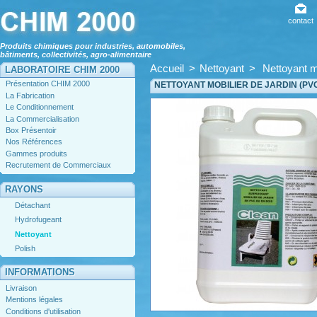
contact
Produits chimiques pour industries, automobiles,
bâtiments, collectivités, agro-alimentaire
Accueil
>
Nettoyant
>
Nettoyant m
LABORATOIRE CHIM 2000
Présentation CHIM 2000
NETTOYANT MOBILIER DE JARDIN (PVC
La Fabrication
Le Conditionnement
La Commercialisation
Box Présentoir
Nos Références
Gammes produits
Recrutement de Commerciaux
RAYONS
Détachant
Hydrofugeant
Nettoyant
Polish
INFORMATIONS
Livraison
Mentions légales
Conditions d'utilisation