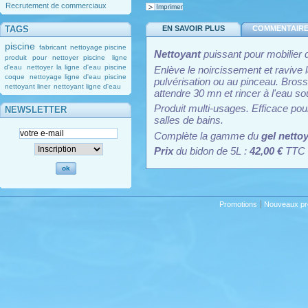
Recrutement de commerciaux
Imprimer
EN SAVOIR PLUS
COMMENTAIRES
TAGS
piscine
fabricant
nettoyage piscine
Nettoyant
puissant pour mobilier 
produit pour nettoyer piscine
ligne
d'eau
nettoyer la ligne d'eau piscine
Enlève le noircissement et ravive l
coque
nettoyage ligne d'eau piscine
pulvérisation ou au pinceau. Bross
nettoyant liner
nettoyant ligne d'eau
attendre 30 mn et rincer à l'eau s
Produit multi-usages. Efficace pour
NEWSLETTER
salles de bains.
Complète la gamme du
gel nettoy
Prix
du bidon de 5L :
42,00 €
TTC (
Promotions
Nouveaux pr